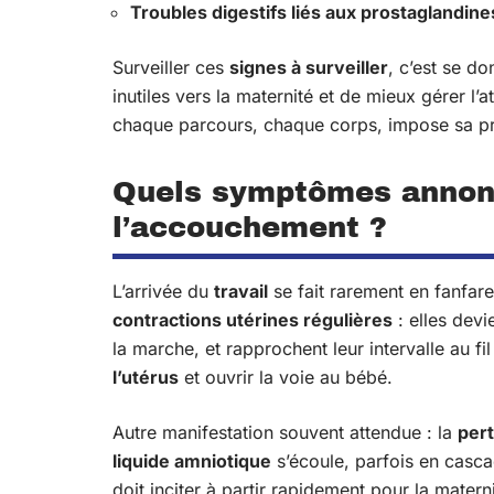
Troubles digestifs liés aux prostaglandine
Surveiller ces
signes à surveiller
, c’est se do
inutiles vers la maternité et de mieux gérer l’a
chaque parcours, chaque corps, impose sa pro
Quels symptômes annonc
l’accouchement ?
L’arrivée du
travail
se fait rarement en fanfare
contractions utérines régulières
: elles devi
la marche, et rapprochent leur intervalle au fi
l’utérus
et ouvrir la voie au bébé.
Autre manifestation souvent attendue : la
per
liquide amniotique
s’écoule, parfois en casca
doit inciter à partir rapidement pour la matern