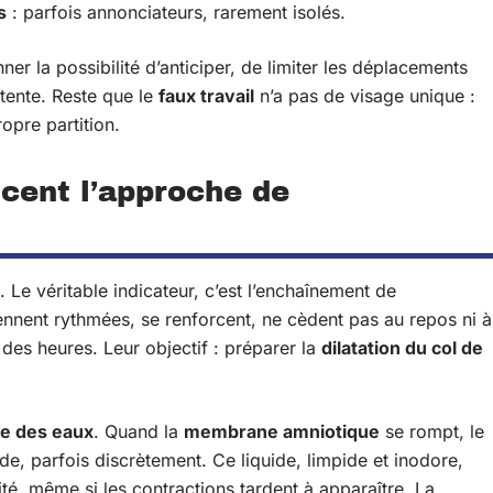
s
: parfois annonciateurs, rarement isolés.
nner la possibilité d’anticiper, de limiter les déplacements
ttente. Reste que le
faux travail
n’a pas de visage unique :
pre partition.
ent l’approche de
. Le véritable indicateur, c’est l’enchaînement de
ennent rythmées, se renforcent, ne cèdent pas au repos ni à
l des heures. Leur objectif : préparer la
dilatation du col de
te des eaux
. Quand la
membrane amniotique
se rompt, le
de, parfois discrètement. Ce liquide, limpide et inodore,
ité, même si les contractions tardent à apparaître. La