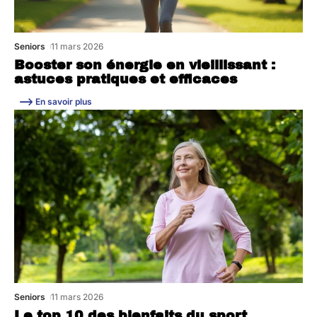
Seniors
11 mars 2026
Booster son énergie en vieillissant :
astuces pratiques et efficaces
En savoir plus
Seniors
11 mars 2026
Le top 10 des bienfaits du sport.