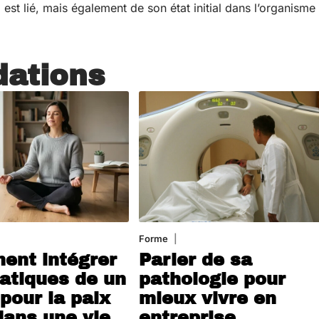
est lié, mais également de son état initial dans l’organisme
ations
4 août 2026
Forme
31 juillet 2026
nt intégrer
Parler de sa
ratiques de un
pathologie pour
pour la paix
mieux vivre en
dans une vie
entreprise