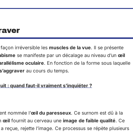
raver
façon irréversible les
muscles de la vue
. Il se présente
abisme
se manifeste par un décalage au niveau d’un
œil
arallélisme oculaire
. En fonction de la forme sous laquelle
s’aggraver
au cours du temps.
t : quand faut-il vraiment s'inquiéter ?
vent nommée l’
œil du paresseux
. Ce surnom est dû à la
un
œil
fournit au cerveau une
image
de faible qualité
. Ce
l a reçue, rejette l’image. Ce processus se répète plusieurs