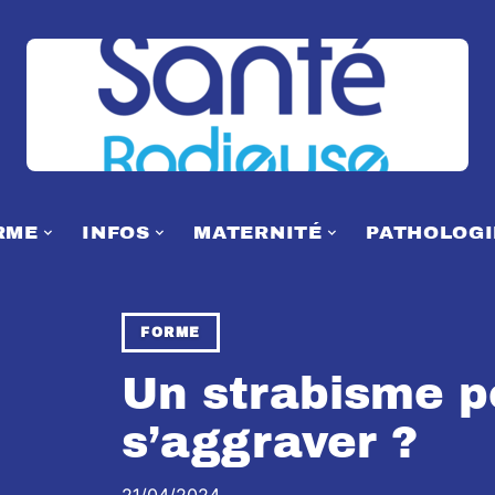
RME
INFOS
MATERNITÉ
PATHOLOGI
FORME
Un strabisme pe
s’aggraver ?