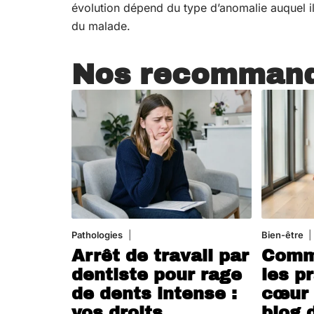
évolution dépend du type d’anomalie auquel il 
du malade.
Nos recommand
Pathologies
6 août 2026
Bien-être
Arrêt de travail par
Comme
dentiste pour rage
les p
de dents intense :
cœur 
vos droits
blog 