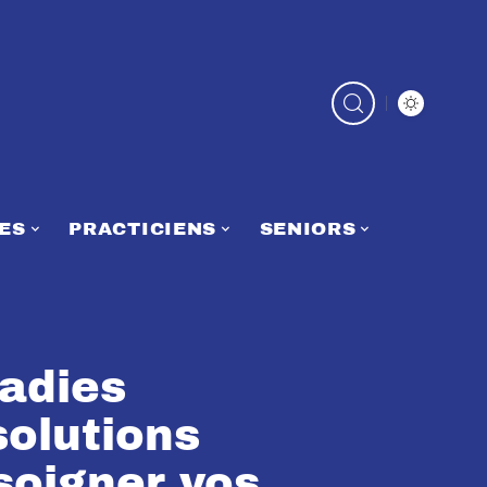
ES
PRACTICIENS
SENIORS
adies
solutions
soigner vos