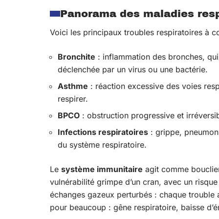
Panorama des maladies resp
Voici les principaux troubles respiratoires à c
Bronchite
: inflammation des bronches, qui
déclenchée par un virus ou une bactérie.
Asthme
: réaction excessive des voies respi
respirer.
BPCO
: obstruction progressive et irréversi
Infections respiratoires
: grippe, pneumonie
du système respiratoire.
Le
système immunitaire
agit comme bouclier 
vulnérabilité grimpe d’un cran, avec un risq
échanges gazeux perturbés : chaque trouble 
pour beaucoup : gêne respiratoire, baisse d’én