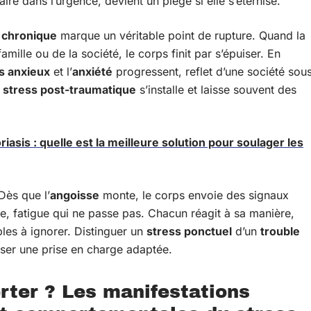
aire dans l’urgence, devient un piège si elle s’éternise.
 chronique
marque un véritable point de rupture. Quand la
famille ou de la société, le corps finit par s’épuiser. En
s anxieux
et l’
anxiété
progressent, reflet d’une société sou
e
stress post-traumatique
s’installe et laisse souvent des
sis : quelle est la meilleure solution pour soulager les
Dès que l’
angoisse
monte, le corps envoie des signaux
ée, fatigue qui ne passe pas. Chacun réagit à sa manière,
es à ignorer. Distinguer un
stress ponctuel
d’un
trouble
oser une prise en charge adaptée.
rter ? Les manifestations