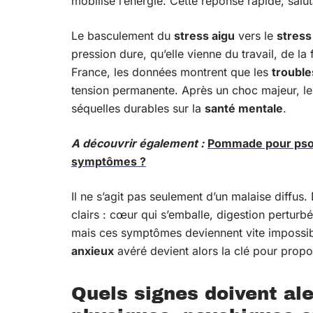
mobilise l’énergie. Cette réponse rapide, salut
Le basculement du
stress aigu
vers le
stress
pression dure, qu’elle vienne du travail, de la 
France, les données montrent que les
trouble
tension permanente. Après un choc majeur, l
séquelles durables sur la
santé mentale
.
A découvrir également :
Pommade pour psoria
symptômes ?
Il ne s’agit pas seulement d’un malaise diffus. 
clairs : cœur qui s’emballe, digestion perturb
mais ces symptômes deviennent vite impossibl
anxieux
avéré devient alors la clé pour prop
Quels signes doivent ale