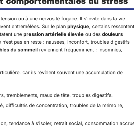
et comportementales du stress
ension ou à une nervosité fugace. Il s’invite dans la vie
uvent entremêlées. Sur le plan
physique
, certains ressenten
statent une
pression artérielle élevée
ou des
douleurs
n’est pas en reste : nausées, inconfort, troubles digestifs
bles du sommeil
reviennent fréquemment : insomnies,
rticulière, car ils révèlent souvent une accumulation de
rs, tremblements, maux de tête, troubles digestifs.
iété, difficultés de concentration, troubles de la mémoire,
tion, tendance à s’isoler, retrait social, consommation accru