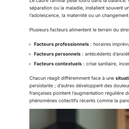
Le cadre familial pèse lourd dans la balance
séparation ou la maladie, installent souvent u
l’adolescence, la maternité ou un changement 
Plusieurs facteurs alimentent le terrain du st
Facteurs professionnels
: horaires imprév
Facteurs personnels
: antécédents d’anxié
Facteurs contextuels
: crise sanitaire, inc
Chacun réagit différemment face à une
situa
persistante ; d’autres développent des douleu
françaises pointent l’augmentation régulière d
phénomènes collectifs récents comme la pan