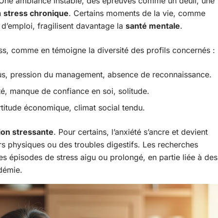
. Une ambiance instable, des épreuves comme un deuil, une
n
stress chronique
. Certains moments de la vie, comme
d’emploi, fragilisent davantage la
santé mentale
.
ress, comme en témoigne la diversité des profils concernés :
us, pression du management, absence de reconnaissance.
té, manque de confiance en soi, solitude.
ertitude économique, climat social tendu.
tion stressante
. Pour certains, l’anxiété s’ancre et devient
rs physiques ou des troubles digestifs. Les recherches
es épisodes de stress aigu ou prolongé, en partie liée à des
démie.