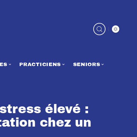
ES
PRACTICIENS
SENIORS
tress élevé :
tation chez un