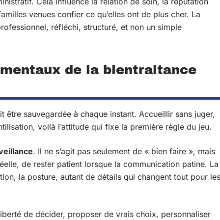
istratif. Cela influence la relation de soin, la réputation
 familles venues confier ce qu’elles ont de plus cher. La
fessionnel, réfléchi, structuré, et non un simple
amentaux de la bientraitance
t être sauvegardée à chaque instant. Accueillir sans juger,
ilisation, voilà l’attitude qui fixe la première règle du jeu.
veillance
. Il ne s’agit pas seulement de « bien faire », mais
éelle, de rester patient lorsque la communication patine. La
ation, la posture, autant de détails qui changent tout pour le
 liberté de décider, proposer de vrais choix, personnaliser