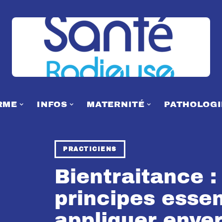
RME
INFOS
MATERNITÉ
PATHOLOGI
PRACTICIENS
Bientraitance :
principes essen
appliquer enver