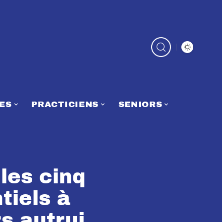
ES
PRACTICIENS
SENIORS
 les cinq
tiels à
s autrui