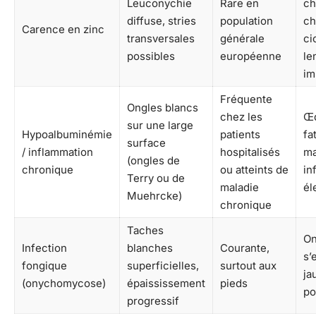
Leuconychie
Rare en
ch
diffuse, stries
population
ch
Carence en zinc
transversales
générale
ci
possibles
européenne
le
im
Fréquente
Ongles blancs
chez les
Œ
sur une large
Hypoalbuminémie
patients
fa
surface
/ inflammation
hospitalisés
ma
(ongles de
chronique
ou atteints de
in
Terry ou de
maladie
él
Muehrcke)
chronique
Taches
On
Infection
blanches
Courante,
s’e
fongique
superficielles,
surtout aux
ja
(onychomycose)
épaississement
pieds
po
progressif