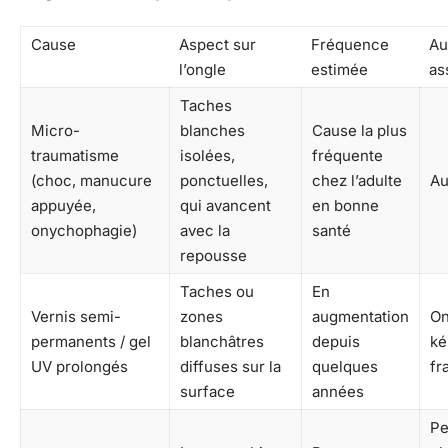
Cause
Aspect sur
Fréquence
Au
l’ongle
estimée
as
Taches
Micro-
blanches
Cause la plus
traumatisme
isolées,
fréquente
(choc, manucure
ponctuelles,
chez l’adulte
A
appuyée,
qui avancent
en bonne
onychophagie)
avec la
santé
repousse
Taches ou
En
Vernis semi-
zones
augmentation
On
permanents / gel
blanchâtres
depuis
ké
UV prolongés
diffuses sur la
quelques
fr
surface
années
Pe