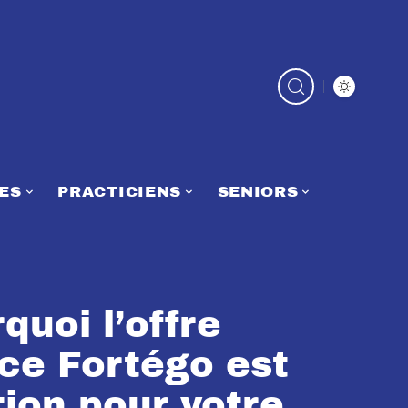
ES
PRACTICIENS
SENIORS
uoi l’offre
ce Fortégo est
tion pour votre