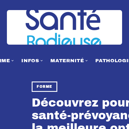
RME
INFOS
MATERNITÉ
PATHOLOGI
FORME
Découvrez pourq
santé-prévoyan
la meilleure op