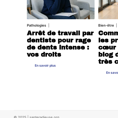
Pathologies
6 août 2026
Bien-être
Arrêt de travail par
Comme
dentiste pour rage
les p
de dents intense :
cœur 
vos droits
blog 
très 
En savoir plus
En savo
© 2025 | santeradieuse.org