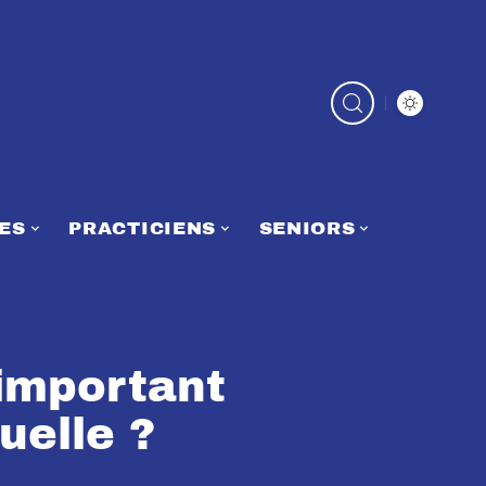
ES
PRACTICIENS
SENIORS
 important
uelle ?