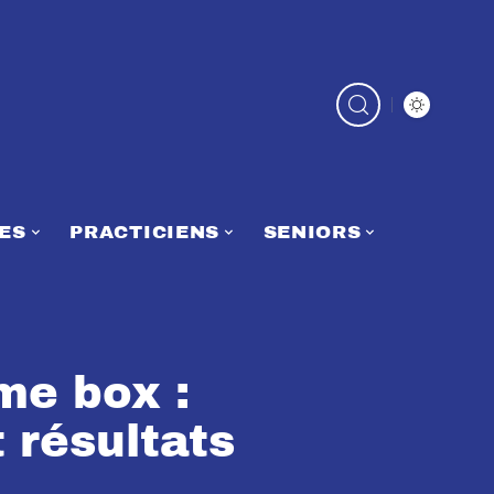
ES
PRACTICIENS
SENIORS
ime box :
 résultats